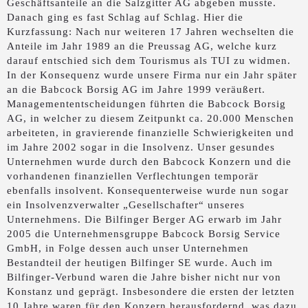
Geschäftsanteile an die Salzgitter AG abgeben musste.
Danach ging es fast Schlag auf Schlag. Hier die
Kurzfassung: Nach nur weiteren 17 Jahren wechselten die
Anteile im Jahr 1989 an die Preussag AG, welche kurz
darauf entschied sich dem Tourismus als TUI zu widmen.
In der Konsequenz wurde unsere Firma nur ein Jahr später
an die Babcock Borsig AG im Jahre 1999 veräußert.
Managemententscheidungen führten die Babcock Borsig
AG, in welcher zu diesem Zeitpunkt ca. 20.000 Menschen
arbeiteten, in gravierende finanzielle Schwierigkeiten und
im Jahre 2002 sogar in die Insolvenz. Unser gesundes
Unternehmen wurde durch den Babcock Konzern und die
vorhandenen finanziellen Verflechtungen temporär
ebenfalls insolvent. Konsequenterweise wurde nun sogar
ein Insolvenzverwalter „Gesellschafter“ unseres
Unternehmens. Die Bilfinger Berger AG erwarb im Jahr
2005 die Unternehmensgruppe Babcock Borsig Service
GmbH, in Folge dessen auch unser Unternehmen
Bestandteil der heutigen Bilfinger SE wurde. Auch im
Bilfinger-Verbund waren die Jahre bisher nicht nur von
Konstanz und geprägt. Insbesondere die ersten der letzten
10 Jahre waren für den Konzern herausfordernd, was dazu